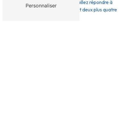
Vous n'êtes pas un robot, veuillez répondre à
Personnaliser
cette question : combien font deux plus quatre
?
En cochant cette case, j'accepte les conditions
particulières ci-dessous **
ENVOYER
** Les données personnelles communiquées sont
nécessaires aux fins de vous contacter et sont
enregistrées dans un fichier informatisé. Elles sont
destinées à Vincent Parny et ses sous-traitants dans le
seul but de répondre à votre message. Les données
collectées seront communiquées aux seuls