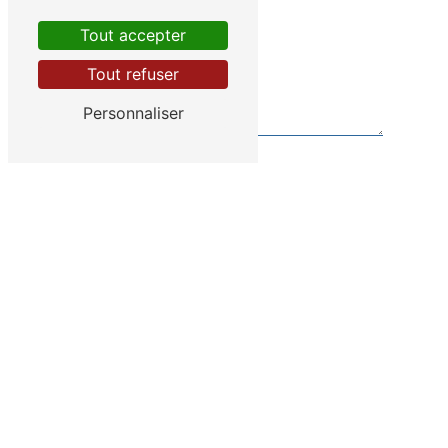
Tout accepter
Tout refuser
Personnaliser
Vous n'êtes pas un robot, veuillez répondre à
cette question : combien font un plus zéro ?
En cochant cette case, j'accepte les conditions
particulières ci-dessous **