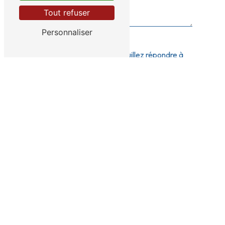
Tout refuser
Personnaliser
Vous n'êtes pas un robot, veuillez répondre à
cette question : combien font sept plus cinq ?
En cochant cette case, j'accepte les conditions
particulières ci-dessous **
ENVOYER
** Les données personnelles communiquées sont