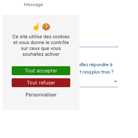
Ce site utilise des cookies
et vous donne le contrôle
sur ceux que vous
souhaitez activer
Vous n'êtes pas un robot, veuillez répondre à
Tout accepter
cette question : combien font cinq plus trois ?
Tout refuser
Personnaliser
En cochant cette case, j'accepte les conditions
particulières ci-dessous **