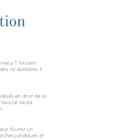
tion
Annecy ? Vincent
dans ce domaine, il
alisés en droit de la
 l’avocat saura
n.
leur fournir un
ches juridiques et