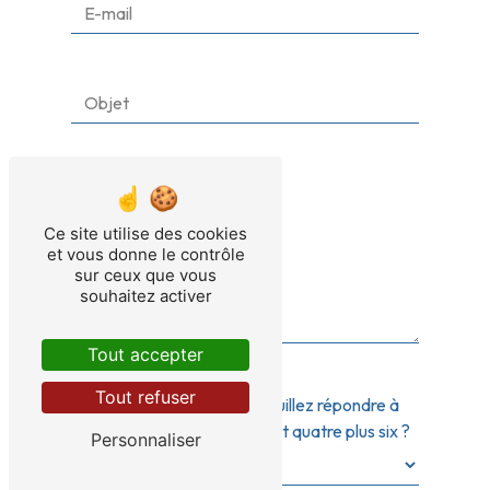
Ce site utilise des cookies
et vous donne le contrôle
sur ceux que vous
souhaitez activer
Tout accepter
Tout refuser
Vous n'êtes pas un robot, veuillez répondre à
cette question : combien font quatre plus six ?
Personnaliser